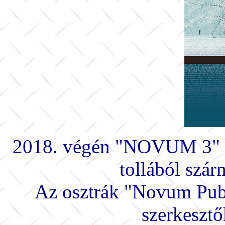
2018. végén "NOVUM 3" cí
tollából szár
Az osztrák "Novum Publ
szerkesztő