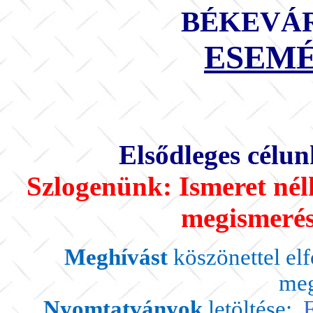
BÉKEVÁ
ESEM
Elsődleges célun
Szlogenünk: Ismeret nélk
megismerés
Meghívást
köszönettel elf
meg
Nyomtatványok
letöltése:
F