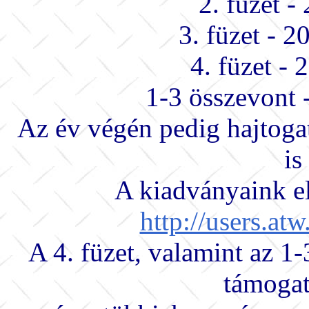
2. füzet -
3. füzet - 
4. füzet -
1-3 összevont 
Az év végén pedig hajtogat
is
A kiadványaink el
http://users.a
A 4. füzet, valamint az 
támogat