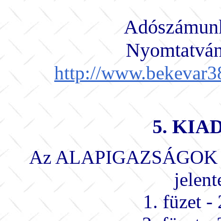
Adószámunk
Nyomtatvány
http://www.bekevar3
5. KI
Az ALAPIGAZSÁGOK sor
jelen
1. füzet 