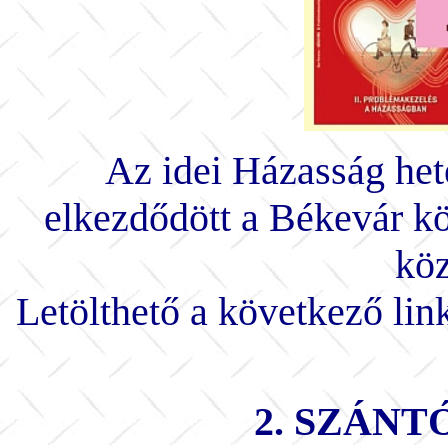
Az idei Házasság he
elkezdődött a Békevár 
köz
Letölthető a következő lin
2. SZÁNT