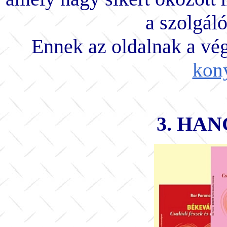
a szolgál
Ennek az oldalnak a vég
kony
3. HA