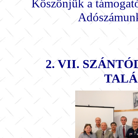
Köszönjük a támogató
Adószámunk
2. VII. SZÁNT
TAL