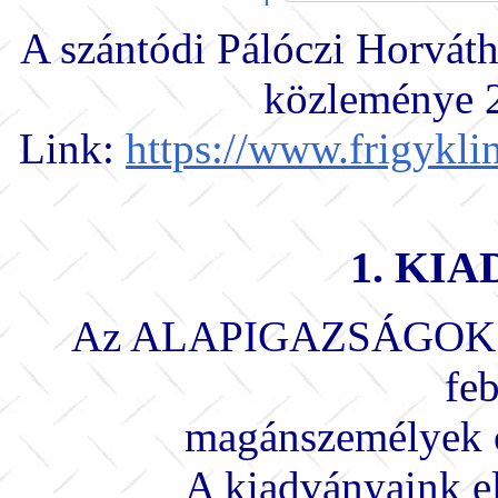
A szántódi Pálóczi Horvá
közleménye 2
Link:
https://www.frigyklin
1. KI
Az ALAPIGAZSÁGOK soro
fe
magánszemélyek ö
A kiadványaink el