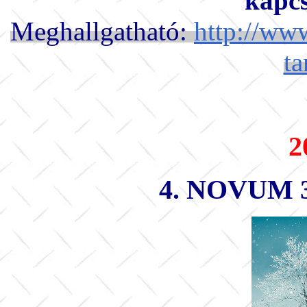
kapc
Meghallgatható:
http://www
ta
2
4. NOVUM 