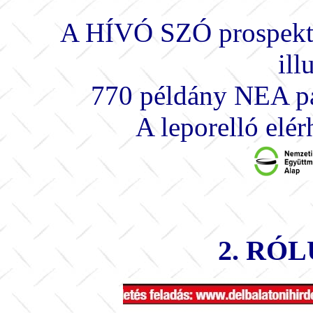
A HÍVÓ SZÓ prospektus
ill
770 példány NEA pál
A leporelló elér
2. RÓ