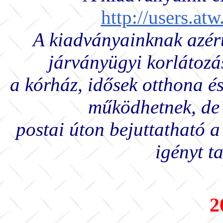
http://users.a
A kiadványainknak azért
járványügyi korlátozá
a kórház, idősek otthona é
működhetnek, de 
postai úton bejuttatható a
igényt t
2