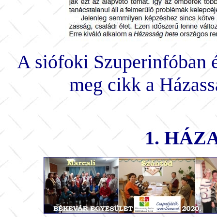
A siófoki Szuperinfóban é
meg cikk a Házassá
1. HÁZ