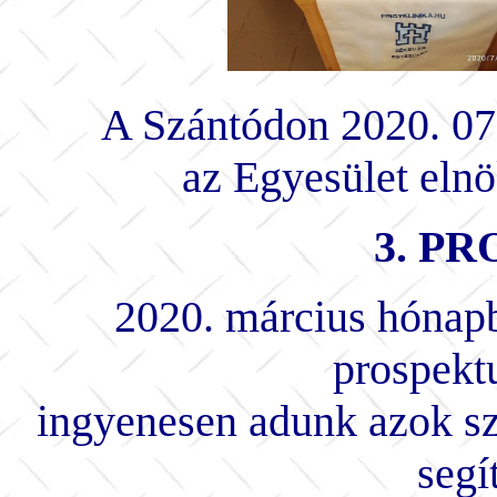
A Szántódon 2020. 07.
az Egyesület elnö
3. P
2020. március hónapb
prospekt
ingyenesen adunk azok sz
segí