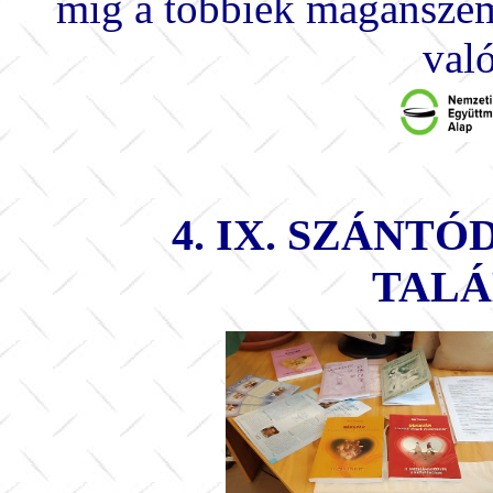
míg a többiek magánszem
val
4. IX. SZÁNT
TAL