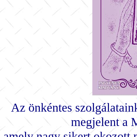
Az önkéntes szolgálatain
megjelent a 
amely nagy sikert okozott