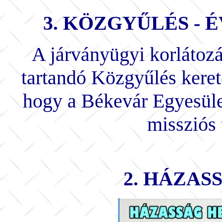
3. KÖZGYŰLÉS -
A járványügyi korlátoz
tartandó Közgyűlés keret
hogy a Békevár Egyesüle
missziós 
2. HÁZASS