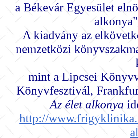
a Békevár Egyesület eln
alkonya" 
A kiadvány az elkövetk
nemzetközi könyvszakmai
mint a Lipcsei Könyvv
Könyvfesztivál, Frankfu
Az élet alkonya
id
http://www.frigyklinik
a