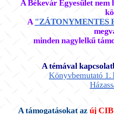
A Békevár Egyesület nem 
kö
A
"ZÁTONYMENTES 
megva
minden nagylelkű támo
A témával kapcsolat
Könyvbemutató 1. k
Házass
A támogatásokat az
új CIB